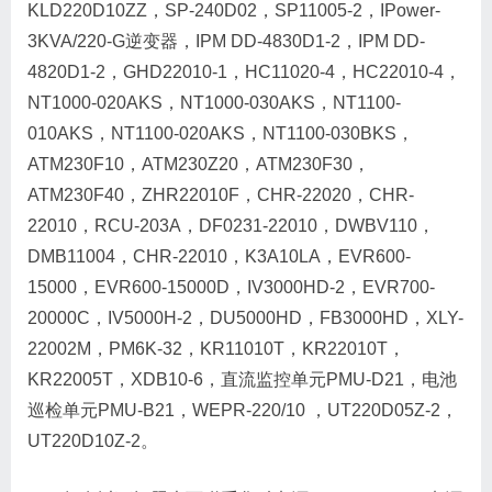
KLD220D10ZZ，SP-240D02，SP11005-2，IPower-
3KVA/220-G逆变器，IPM DD-4830D1-2，IPM DD-
4820D1-2，GHD22010-1，HC11020-4，HC22010-4，
NT1000-020AKS，NT1000-030AKS，NT1100-
010AKS，NT1100-020AKS，NT1100-030BKS，
ATM230F10，ATM230Z20，ATM230F30，
ATM230F40，ZHR22010F，CHR-22020，CHR-
22010，RCU-203A，DF0231-22010，DWBV110，
DMB11004，CHR-22010，K3A10LA，EVR600-
15000，EVR600-15000D，IV3000HD-2，EVR700-
20000C，IV5000H-2，DU5000HD，FB3000HD，XLY-
22002M，PM6K-32，KR11010T，KR22010T，
KR22005T，XDB10-6，直流监控单元PMU-D21，电池
巡检单元PMU-B21，WEPR-220/10 ，UT220D05Z-2，
UT220D10Z-2。