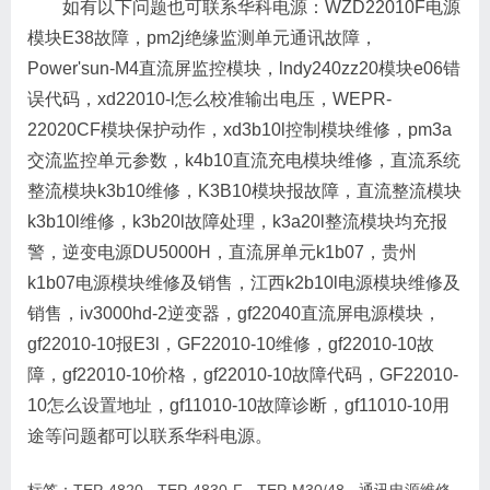
如有以下问题也可联系华科电源：WZD22010F电源
模块E38故障，pm2j绝缘监测单元通讯故障，
Power'sun-M4直流屏监控模块，lndy240zz20模块e06错
误代码，xd22010-l怎么校准输出电压，WEPR-
22020CF模块保护动作，xd3b10l控制模块维修，pm3a
交流监控单元参数，k4b10直流充电模块维修，直流系统
整流模块k3b10维修，K3B10模块报故障，直流整流模块
k3b10l维修，k3b20l故障处理，k3a20l整流模块均充报
警，逆变电源DU5000H，直流屏单元k1b07，贵州
k1b07电源模块维修及销售，江西k2b10l电源模块维修及
销售，iv3000hd-2逆变器，gf22040直流屏电源模块，
gf22010-10报E3l，GF22010-10维修，gf22010-10故
障，gf22010-10价格，gf22010-10故障代码，GF22010-
10怎么设置地址，gf11010-10故障诊断，gf11010-10用
途等问题都可以联系华科电源。
标签：
TEP-4820
·
TEP-4830-F
·
TEP-M30/48
·
通讯电源维修