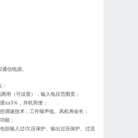
20-2通信电源。
特点：
源输入交/直流两用（可设置），输入电压范围宽；
流不平衡度≤±3％，并机简便；
电源风机采用温控调速技术，工作噪声低、风机寿命长；
四遥功能；
电源的保护功能包括输入过/欠压保护、输出过压保护、过流