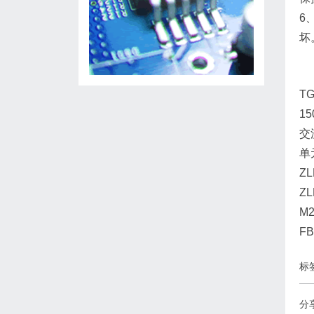
6
坏
TG
15
交
单
Z
ZL
M
F
标
分