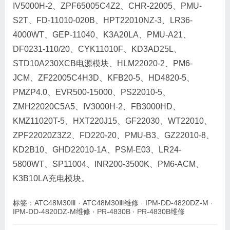
IV5000H-2、ZPF65005C4Z2、CHR-22005、PMU-
S2T、FD-11010-020B、HPT22010NZ-3、LR36-
4000WT、GEP-11040、K3A20LA、PMU-A21、
DF0231-110/20、CYK11010F、KD3AD25L、
STD10A230XCB电源模块、HLM22020-2、PM6-
JCM、ZF22005C4H3D、KFB20-5、HD4820-5、
PMZP4.0、EVR500-15000、PS22010-5、
ZMH22020C5A5、IV3000H-2、FB3000HD、
KMZ11020T-5、HXT220J15、GF22030、WT22010、
ZPF22020Z3Z2、FD220-20、PMU-B3、GZ22010-8、
KD2B10、GHD22010-1A、PSM-E03、LR24-
5800WT、SP11004、INR200-3500K、PM6-ACM、
K3B10LA充电模块。
标签：
ATC48M30Ⅲ
·
ATC48M30Ⅲ维修
·
IPM-DD-4820DZ-M
·
IPM-DD-4820DZ-M维修
·
PR-4830B
·
PR-4830B维修