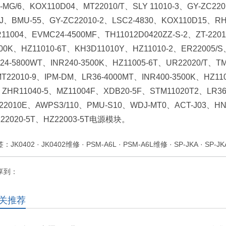
-MG/6、KOX110D04、MT22010/T、SLY 11010-3、GY-ZC22
J、BMU-55、GY-ZC22010-2、LSC2-4830、KOX110D15、
11004、EVMC24-4500MF、TH11012D0420ZZ-S-2、ZT-2201
00K、HZ11010-6T、KH3D11010Y、HZ11010-2、ER22005/S、
24-5800WT、INR240-3500K、HZ11005-6T、UR22020/T、T
T22010-9、IPM-DM、LR36-4000MT、INR400-3500K、HZ110
ZHR11040-5、MZ11004F、XDB20-5F、STM11020T2、LR36
22010E、AWPS3/110、PMU-S10、WDJ-MT0、ACT-J03、HNT
Z22020-5T、HZ22003-5T电源模块。
签：
JK0402
·
JK0402维修
·
PSM-A6L
·
PSM-A6L维修
·
SP-JKA
·
SP-J
享到：
关推荐