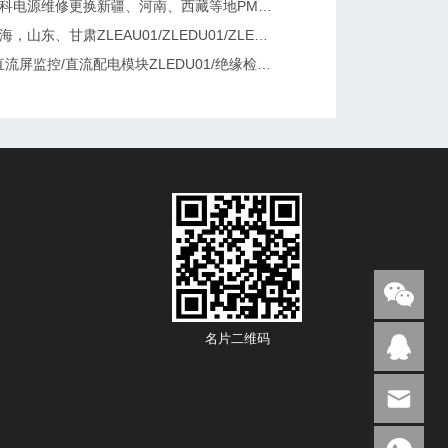
2026年华科电源维修更换新疆、河南、西藏等地PM2B电池巡检单元，PM2J绝缘检测单元、PSM-T07E 监控
2026年青海，山东、甘肃ZLEAU01/ZLEDU01/ZLEGU01/电池巡检仪ZLBM-12更换及维修
KH006S直流屏监控/直流配电模块ZLEDU01/绝缘检测单元DJY60更换及维修
名片二维码