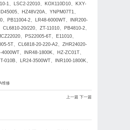
010-1、LSC2-22010、KOX110D10、KXY-
RHD45005、HZ48V20A、YNPM07T1、
0、PB11004-2、LR48-6000WT、INR200-
CL6810-20/220、ZT-11010、PB4810-2、
MCZ22020、PS22005-6T、E11010、
05-5T、CL6818-20-220-A2、ZHR24020-
-4000WT、INR48-1800K、HZ-ZC01T、
-010B、LR24-3500WT、INR100-1800K、
KA维修
上一篇
下一篇