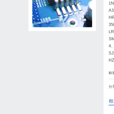
1N
A3
HR
35
LR
SM
4、
SJ
H
标
分
相