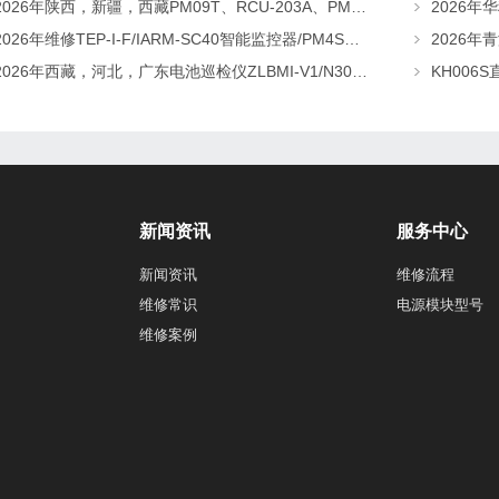
2026年陕西，新疆，西藏PM09T、RCU-203A、PMU05直流屏监控维修及更换请联系华科电源
2026年维修TEP-I-F/IARM-SC40智能监控器/PM4S直流屏监控找华科电源
2026年西藏，河北，广东电池巡检仪ZLBMI-V1/N303A-D逆变器/ATC48M30Ⅲ电源模块维修更换
新闻资讯
服务中心
新闻资讯
维修流程
维修常识
电源模块型号
维修案例