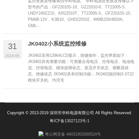
监控更换及维修请找华科电源。 华科电源还更换及维修以下
型号的产品：GF22010S-10、GZ22010-8、TT22005-S、
LNDY240ZZ10、KR22010T、TT22005-S、GF22010S-10、
PM6B-12V、K3B10、GHD220102、WMB220/4820A、
GML-...
JK0402小系统监控维修
31
JK0402采用12864LCD显示，按键操作，监控界面如下：
2019-05
JK0402具有测量功能：可测量合母电压、控母电压、电池电
流、控母电流、模块故障状态、直流开关状态、熔断器状
态、绝缘状态 JK0402具有控制功能：JK0402能控制X-0722
模块开关机、均浮充
Copyright © 2013-2019 深圳市华科电源有限公司 All Rights Reserved.
粤ICP备13027123号-1
粤公网安备 44031002000524号