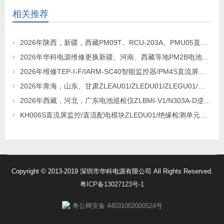
相关推荐
2026年陕西，新疆，西藏PM09T、RCU-203A、PMU05直流屏监控维修及更换请联系华科电源
2026年华科电源维修更换新疆、河南、西藏等地PM2B电池巡检单元，PM2J绝缘检测单元、PSM-T07E 监控
2026年维修TEP-I-F/IARM-SC40智能监控器/PM4S直流屏监控找华科电源
2026年青海，山东、甘肃ZLEAU01/ZLEDU01/ZLEGU01/电池巡检仪ZLBM-12更换及维修
2026年西藏，河北，广东电池巡检仪ZLBMI-V1/N303A-D逆变器/ATC48M30Ⅲ电源模块维修更换
KH006S直流屏监控/直流配电模块ZLEDU01/绝缘检测单元DJY60更换及维修
Copyright © 2013-2019 深圳市华科电源有限公司 All Rights Reserved.
粤ICP备13027123号-1
粤公网安备 44031002000524号