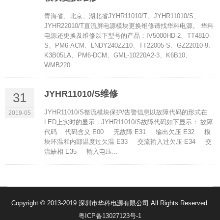
青海省、北京、湖北省JYHR11010/T、JYHR11010/S、
JYHR22010/T直流屏电源模块更换维修请找华科电源。 华科
电源还更换及维修以下型号的产品：IV5000HD-2、TT4810-
S、PM6-ACM、LNDY240ZZ10、TT22005-S、GZ22010-9、
K3B05LA、PM6-DCM、GML-10220A2-3、K6B10、
WMB220...
JYHR11010/S维修
31
JYHR11010/S整流模块保护/告警信息以故障代码的形式在
2019-05
LED上实时的显示，JYHR11010/S故障代码如下显示： 故障
代码 代码含义 E00 无故障 E31 输出欠压 E32 模
块环温和内部温度过欠温 E33 交流输入过欠压 E34 交
流缺相 E35 输入电压...
Copyright © 2013-2019 深圳市华科电源有限公司 All Rights Reserved.
粤ICP备13027123号-1