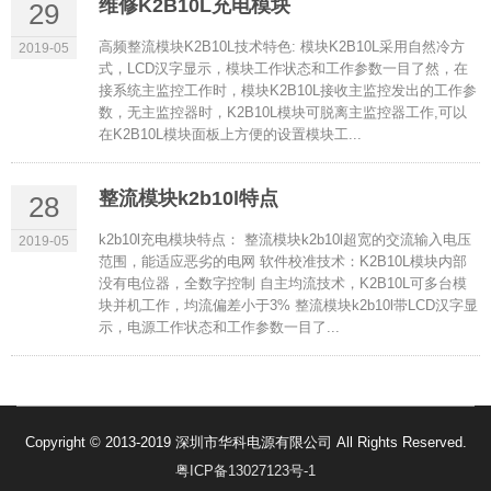
维修K2B10L充电模块
29
高频整流模块K2B10L技术特色: 模块K2B10L采用自然冷方
2019-05
式，LCD汉字显示，模块工作状态和工作参数一目了然，在
接系统主监控工作时，模块K2B10L接收主监控发出的工作参
数，无主监控器时，K2B10L模块可脱离主监控器工作,可以
在K2B10L模块面板上方便的设置模块工...
整流模块k2b10l特点
28
k2b10l充电模块特点： 整流模块k2b10l超宽的交流输入电压
2019-05
范围，能适应恶劣的电网 软件校准技术：K2B10L模块内部
没有电位器，全数字控制 自主均流技术，K2B10L可多台模
块并机工作，均流偏差小于3% 整流模块k2b10l带LCD汉字显
示，电源工作状态和工作参数一目了...
Copyright © 2013-2019 深圳市华科电源有限公司 All Rights Reserved.
粤ICP备13027123号-1