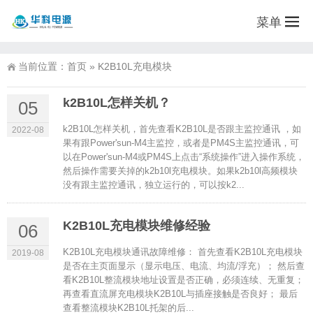
菜单
当前位置：
首页
»
K2B10L充电模块
k2B10L怎样关机？
05
k2B10L怎样关机，首先查看K2B10L是否跟主监控通讯 ，如
2022-08
果有跟Power'sun-M4主监控，或者是PM4S主监控通讯，可
以在Power'sun-M4或PM4S上点击“系统操作”进入操作系统，
然后操作需要关掉的k2b10l充电模块。如果k2b10l高频模块
没有跟主监控通讯，独立运行的，可以按k2...
K2B10L充电模块维修经验
06
K2B10L充电模块通讯故障维修： 首先查看K2B10L充电模块
2019-08
是否在主页面显示（显示电压、电流、均流/浮充）； 然后查
看K2B10L整流模块地址设置是否正确，必须连续、无重复；
再查看直流屏充电模块K2B10L与插座接触是否良好； 最后
查看整流模块K2B10L托架的后...