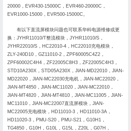
20000，EVR430-15000C，EVR460-20000C，
EVR1000-15000，EVR500-15000C。
有以下直流屏模块问题也可联系华科电源维修或更
换：JYHR11010/T整流模块，JYHR11010/S，
JYHR22010/S，HC22010-4，HC22010充电模块，
ZLY-240D10，GZ11010-2，ZPF60005C4Z2，
ZPF60002C4H4，ZF22005C8H3，ZF22005C4H3，
STD10A230X，STD05A230X，JIAN-MD22010，JIAN-
MD22020，JIAN-MC22030充电机，JIAN-MC22020，
JIAN-MT4850，JIAN-MC11020，JIAN-MC22010，
JIAN-MT4820，JIAN-MT4810，JIAN-MC11005，JIAN-
MC11010，JIAN-MC22007直流屏模块，JIAN-
MC22005充电模块，HD11010-3，HD11010-3A，
HD11020-3，PMU-S20，PMU-S21，G10H1，
TG4850，G10H，G10L，G15L，Z20L，G07H，