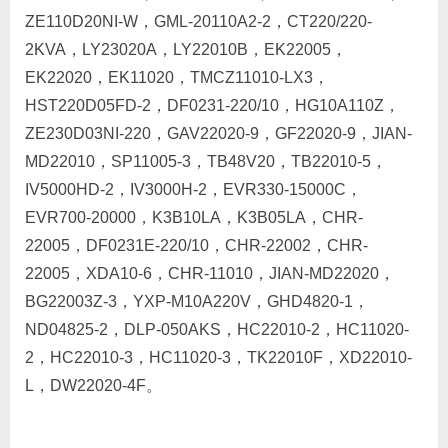
ZE110D20NI-W，GML-20110A2-2，CT220/220-
2KVA，LY23020A，LY22010B，EK22005，
EK22020，EK11020，TMCZ11010-LX3，
HST220D05FD-2，DF0231-220/10，HG10A110Z，
ZE230D03NI-220，GAV22020-9，GF22020-9，JIAN-
MD22010，SP11005-3，TB48V20，TB22010-5，
IV5000HD-2，IV3000H-2，EVR330-15000C，
EVR700-20000，K3B10LA，K3B05LA，CHR-
22005，DF0231E-220/10，CHR-22002，CHR-
22005，XDA10-6，CHR-11010，JIAN-MD22020，
BG22003Z-3，YXP-M10A220V，GHD4820-1，
ND04825-2，DLP-050AKS，HC22010-2，HC11020-
2，HC22010-3，HC11020-3，TK22010F，XD22010-
L，DW22020-4F。