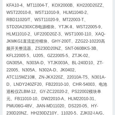
KFA10-4、MT11004-T、KOX2000B、KH220D20ZZ、
WST22010-8、WST11010-9、HLM11040-2、
RBD11020/T、WST11020-9、MT22003-T、
STD20A230XCB电源模块、YTJK-Ⅱ、WST22005-9、
HLM11010-2、UF220D20Z-3、WST1000-110、XAQ-
JKMKG1直流监控模块、GHY-200T、ZZG22-10220高
频开关整流器、ZS230D20NZ、SNT-060BKS-3B、
KFL22005 5、U205、GZ22005-5、ZTJK-02、
GN305A、N303A-D、YTJK003A、BL-240D10、ZT-
22005、N305A、N302A-D、JK0402、
ATC115MZ10Ⅲ、ZN-JKX220Z、22010A-T5、N301A-
D、LNDY240ZF20、FB22010-10、CHR-54003、电池
巡检仪ZLBM-12、GY-ZC22020-2、PS22002模块单
元、FB11010-10、DW22010-A、HLM22010-31、
PMU06G-48V、JIAN-MD11020、DS220-05、HY-
230D20NZ、HH230DZ10Y、11020-5、ZJK02-I A/G、