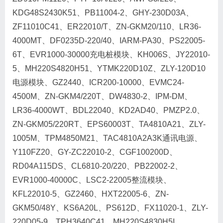
KDG48S2430K51、PB11004-2、GHY-230D03A、
ZF11010C41、ER22010/T、ZN-GKM20/110、LR36-
4000MT、DF0235D-220/40、IARM-PA30、PS22005-
6T、EVR1000-30000充电桩模块、KH006S、JY22010-
5、MH220S4820H51、YTMK220D10Z、ZLY-120D10
电源模块、GZ2440、ICR200-10000、EVMC24-
4500M、ZN-GKM4/220T、DW4830-2、IPM-DM、
LR36-4000WT、BDL22040、KD2AD40、PMZP2.0、
ZN-GKM05/220RT、EPS60003T、TA4810A21、ZLY-
1005M、TPM4850M21、TAC4810A2A3K通讯电源、
Y110FZ20、GY-ZC22010-2、CGF100200D、
RD04A115DS、CL6810-20/220、PB22002-2、
EVR1000-40000C、LSC2-22005整流模块、
KFL22010-5、GZ2460、HXT22005-6、ZN-
GKM50/48Y、KS6A20L、PS612D、FX11020-1、ZLY-
220D05-9、TPH3640C41、MH220S4830H5I、