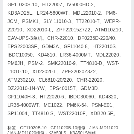
GF11020S-10、HT22007、IV5000HD-2、
KD3AD25L、LR24-5800WT、MDL22010-2、PM6-
JCM、PSMK1、SLY 11010-3、TT22010-T、WEPR-
220/10、XD22010-L、ZPF22015Z7Z2、ATM110Z10、
CAV-UPS-3单机、CHR-22010、DF0235D-220/40、
EPS22003SF、GDM3A、GF11040-8、HT22010S、
IBDC10050、KD4810、LR36-4000MT、MDL22020、
PM6JH、PSM-2、SMK22010-9、TT4810-D、WST-
11010-10、XD22020-L、ZPF22020Z3Z2、
ATM230Z10、CL6810-20/220、CHR-22020、
DZ22010-1N-YW、EPS40015T、GDM3D、
GF11040H-8、HT22020-6、IBDC30060、KD4820、
LR36-4000WT、MC1022、PM6K-64、PSM-E01、
SP11004、TT4810-S、WST22010F、XDB20-5F。
标签：
GF11020B-10
·
GF11020B-10维修
·
JIAN-MD11020
·
JIAN-MD11020维修
·
K3A50LS
·
K3A50LS维修