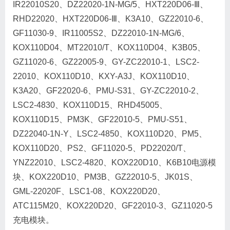
IR22010S20、DZ22020-1N-MG/5、HXT220D06-Ⅲ、
RHD22020、HXT220D06-Ⅲ、K3A10、GZ22010-6、
GF11030-9、IR11005S2、DZ22010-1N-MG/6、
KOX110D04、MT22010/T、KOX110D04、K3B05、
GZ11020-6、GZ22005-9、GY-ZC22010-1、LSC2-
22010、KOX110D10、KXY-A3J、KOX110D10、
K3A20、GF22020-6、PMU-S31、GY-ZC22010-2、
LSC2-4830、KOX110D15、RHD45005、
KOX110D15、PM3K、GF22010-5、PMU-S51、
DZ22040-1N-Y、LSC2-4850、KOX110D20、PM5、
KOX110D20、PS2、GF11020-5、PD22020/T、
YNZ22010、LSC2-4820、KOX220D10、K6B10电源模
块、KOX220D10、PM3B、GZ22010-5、JK01S、
GML-22020F、LSC1-08、KOX220D20、
ATC115M20、KOX220D20、GF22010-3、GZ11020-5
充电模块。