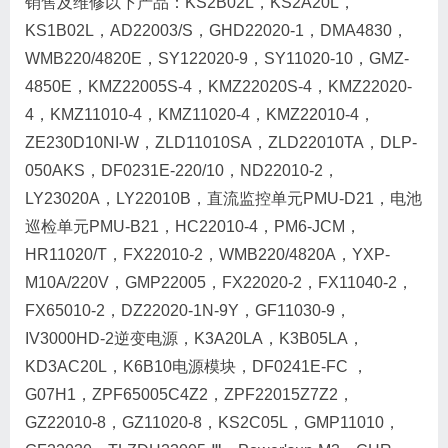
销售及维修以下产品：KS2B02L，KS2A20L，
KS1B02L，AD22003/S，GHD22020-1，DMA4830，
WMB220/4820E，SY122020-9，SY11020-10，GMZ-
4850E，KMZ22005S-4，KMZ22020S-4，KMZ22020-
4，KMZ11010-4，KMZ11020-4，KMZ22010-4，
ZE230D10NI-W，ZLD11010SA，ZLD22010TA，DLP-
050AKS，DF0231E-220/10，ND22010-2，
LY23020A，LY22010B，直流监控单元PMU-D21，电池
巡检单元PMU-B21，HC22010-4，PM6-JCM，
HR11020/T，FX22010-2，WMB220/4820A，YXP-
M10A/220V，GMP22005，FX22020-2，FX11040-2，
FX65010-2，DZ22020-1N-9Y，GF11030-9，
IV3000HD-2逆变电源，K3A20LA，K3B05LA，
KD3AC20L，K6B10电源模块，DF0241E-FC ，
G07H1，ZPF65005C4Z2，ZPF22015Z7Z2，
GZ22010-8，GZ11020-8，KS2C05L，GMP11010，