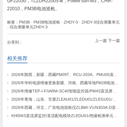
GF22030，TLZDH22005-Ⅲ，Power'sun-M3，CHR-
22010，PM3B电池巡检。
标签：
PM3B
·
PM3B电池巡检
·
ZHDY-3
·
ZHDY-3综合测量单元
·
综合测量单元ZHDY-3
上一篇
下一篇
分享到：
相关推荐
2026年陕西，新疆，西藏PM09T、RCU-203A、PMU05直流屏监控维修及更换请联系华科电源
2026年华科电源维修更换新疆、河南、西藏等地PM2B电池巡检单元，PM2J绝缘检测单元、PSM-T07E 监控
2026年维修TEP-I-F/IARM-SC40智能监控器/PM4S直流屏监控找华科电源
2026年青海，山东、甘肃ZLEAU01/ZLEDU01/ZLEGU01/电池巡检仪ZLBM-12更换及维修
2026年西藏，河北，广东电池巡检仪ZLBMI-V1/N303A-D逆变器/ATC48M30Ⅲ电源模块维修更换
KH006S直流屏监控/直流配电模块ZLEDU01/绝缘检测单元DJY60更换及维修