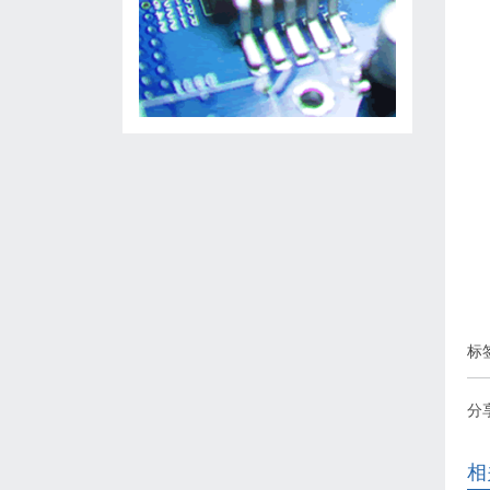
标
分
相