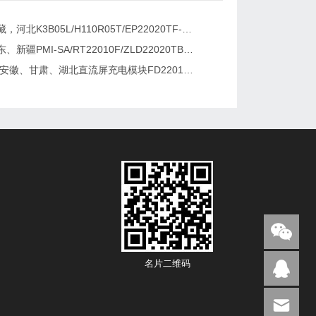
新疆，西藏，河北K3B05L/H110R05T/EP22020TF-G直流屏充电模块维修更换
湖南、广东、新疆PMI-SA/RT22010F/ZLD22020TB电源模块维修更换
2026维修安徽、甘肃、湖北直流屏充电模块FD22010-6/K3B20L/GF22010-10
名片二维码