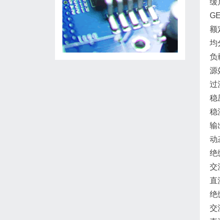
缓
G
额
均
负
源
过
稳
稳
输
动
绝
交
直
绝
交