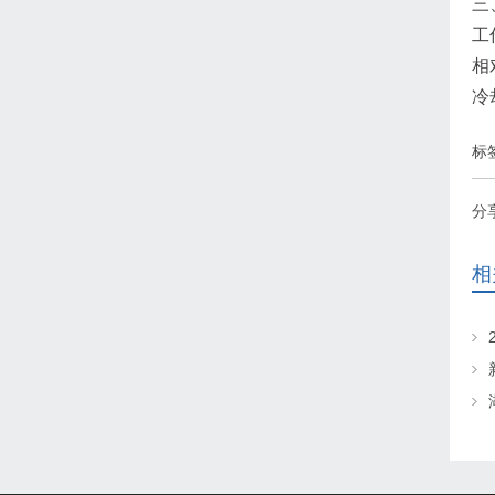
三
工
相
冷
标
分
相