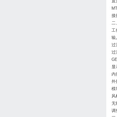
直
M
接
二
工
输
过
过
G
显
内
外
模
风
无
调