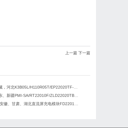
上一篇
下一篇
新疆，西藏，河北K3B05L/H110R05T/EP22020TF-G直流屏充电模块维修更换
湖南、广东、新疆PMI-SA/RT22010F/ZLD22020TB电源模块维修更换
2026维修安徽、甘肃、湖北直流屏充电模块FD22010-6/K3B20L/GF22010-10