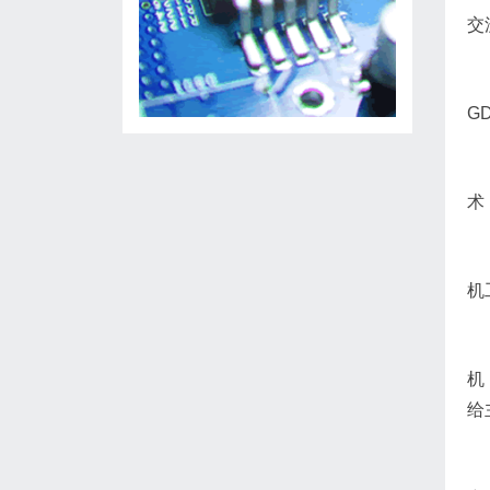
交
G
术
机
机
给