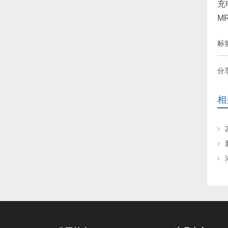
充电
MR
标
分
相