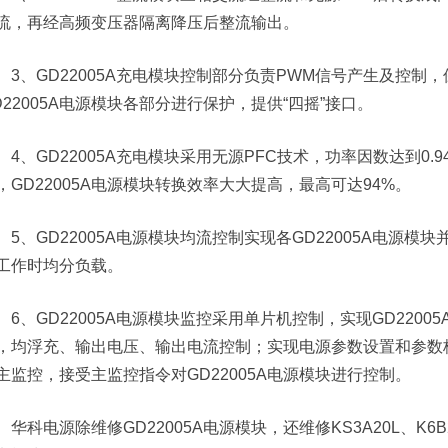
流，再经高频变压器隔离降压后整流输出。
3、GD22005A充电模块控制部分负责PWM信号产生及控制，
D22005A电源模块各部分进行保护，提供“四摇”接口。
4、GD22005A充电模块采用无源PFC技术，功率因数达到0
，GD22005A电源模块转换效率大大提高，最高可达94%。
5、GD22005A电源模块均流控制实现各GD22005A电源模
工作时均分负载。
6、GD22005A电源模块监控采用单片机控制，实现GD220
，均浮充、输出电压、输出电流控制；实现电源参数设置和参数校
主监控，接受主监控指令对GD22005A电源模块进行控制。
华科电源除维修GD22005A电源模块，还维修KS3A20L、K6B20、