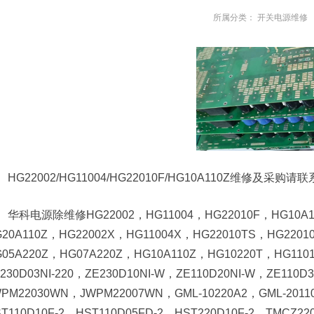
所属分类：
开关电源维修
HG22002/HG11004/HG22010F/HG10A110Z维修及采购
华科电源除维修HG22002，HG11004，HG22010F，HG10
G20A110Z，HG22002X，HG11004X，HG22010TS，HG2201
05A220Z，HG07A220Z，HG10A110Z，HG10220T，HG1101
230D03NI-220，ZE230D10NI-W，ZE110D20NI-W，ZE110D
PM22030WN，JWPM22007WN，GML-10220A2，GML-20110
T110D10F-2，HST110D05FD-2，HST220D10F-2，TMCZ220