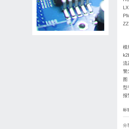
L
P
Z
模
k
流
警
图
型
报
标
分