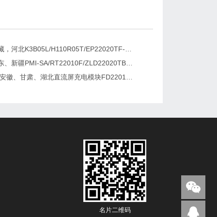
新疆，西藏，河北K3B05L/H110R05T/EP22020TF-G直流屏充电模块维修更换
湖南、广东、新疆PMI-SA/RT22010F/ZLD22020TB电源模块维修更换
2026维修安徽、甘肃、湖北直流屏充电模块FD22010-6/K3B20L/GF22010-10
名片二维码