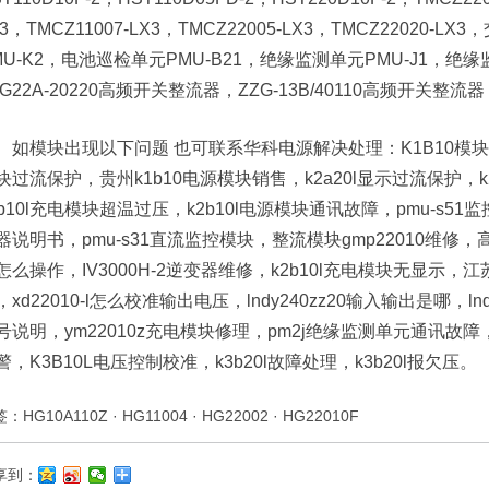
X3，TMCZ11007-LX3，TMCZ22005-LX3，TMCZ22020
MU-K2，电池巡检单元PMU-B21，绝缘监测单元PMU-J1，绝缘监测
ZG22A-20220高频开关整流器，ZZG-13B/40110高频开关整流器，I
如模块出现以下问题 也可联系华科电源解决处理：K1B10模块维
块过流保护，贵州k1b10电源模块销售，k2a20l显示过流保护，k
2b10l充电模块超温过压，k2b10l电源模块通讯故障，pmu-s51监
器说明书，pmu-s31直流监控模块，整流模块gmp22010维修，高
怎么操作，IV3000H-2逆变器维修，k2b10l充电模块无显示，江
，xd22010-l怎么校准输出电压，lndy240zz20输入输出是哪，lndy
号说明，ym22010z充电模块修理，pm2j绝缘监测单元通讯故障，
警，K3B10L电压控制校准，k3b20l故障处理，k3b20l报欠压。
签：
HG10A110Z
·
HG11004
·
HG22002
·
HG22010F
享到：