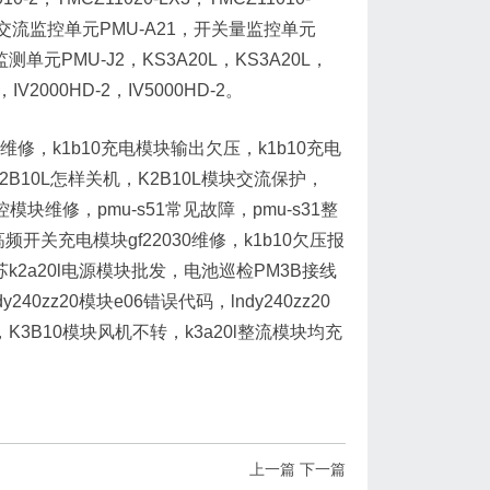
-LX3，交流监控单元PMU-A21，开关量监控单元
单元PMU-J2，KS3A20L，KS3A20L，
V2000HD-2，IV5000HD-2。
修，k1b10充电模块输出欠压，k1b10充电
2B10L怎样关机，K2B10L模块交流保护，
控模块维修，pmu-s51常见故障，pmu-s31整
频开关充电模块gf22030维修，k1b10欠压报
苏k2a20l电源模块批发，电池巡检PM3B接线
240zz20模块e06错误代码，lndy240zz20
K3B10模块风机不转，k3a20l整流模块均充
上一篇
下一篇