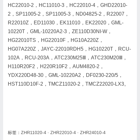
HC22010-2，HC11010-3，HC22010-4，GHD22010-
2，SP11005-2，SP11005-3，ND04825-2，R22007，
R22010Z，ED11030，EK11010，EK22020，GML-
10220T，GML-10220A2-3，ZE110D30NI-W，
HG22010TS，HG22010F，HG10A220Z，
HG07A220Z，JAYC-22010RDH5，HG10220T，RCU-
102A，RCU-203A，ATC230M25Ⅲ，ATC230M20Ⅲ，
H110R20F2，H220R10F2，AUM4820-2，
YDX220D48-30，GML-10220A2，DF0230-220/5，
HST110D10F-2，TMCZ11020-2，TMCZ22020-LX3。
标签：
ZHR11020-4
·
ZHR22010-4
·
ZHR24010-4