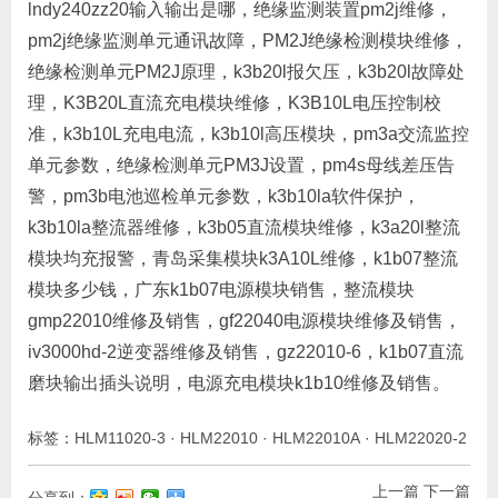
lndy240zz20输入输出是哪，绝缘监测装置pm2j维修，
pm2j绝缘监测单元通讯故障，PM2J绝缘检测模块维修，
绝缘检测单元PM2J原理，k3b20l报欠压，k3b20l故障处
理，K3B20L直流充电模块维修，K3B10L电压控制校
准，k3b10L充电电流，k3b10l高压模块，pm3a交流监控
单元参数，绝缘检测单元PM3J设置，pm4s母线差压告
警，pm3b电池巡检单元参数，k3b10la软件保护，
k3b10la整流器维修，k3b05直流模块维修，k3a20l整流
模块均充报警，青岛采集模块k3A10L维修，k1b07整流
模块多少钱，广东k1b07电源模块销售，整流模块
gmp22010维修及销售，gf22040电源模块维修及销售，
iv3000hd-2逆变器维修及销售，gz22010-6，k1b07直流
磨块输出插头说明，电源充电模块k1b10维修及销售。
标签：
HLM11020-3
·
HLM22010
·
HLM22010A
·
HLM22020-2
上一篇
下一篇
分享到：