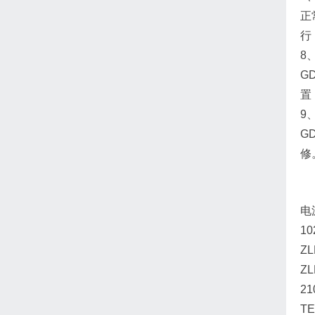
正
行
8
G
置
9
G
修
电
1
Z
Z
2
TE