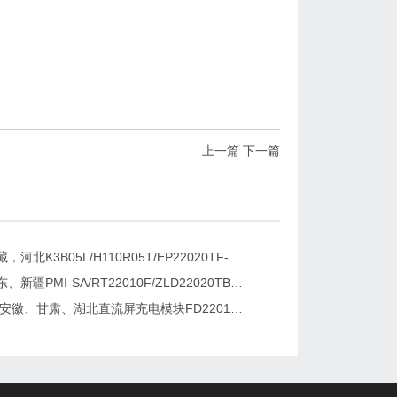
上一篇
下一篇
新疆，西藏，河北K3B05L/H110R05T/EP22020TF-G直流屏充电模块维修更换
湖南、广东、新疆PMI-SA/RT22010F/ZLD22020TB电源模块维修更换
2026维修安徽、甘肃、湖北直流屏充电模块FD22010-6/K3B20L/GF22010-10