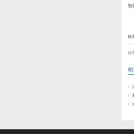
智
标
分
相