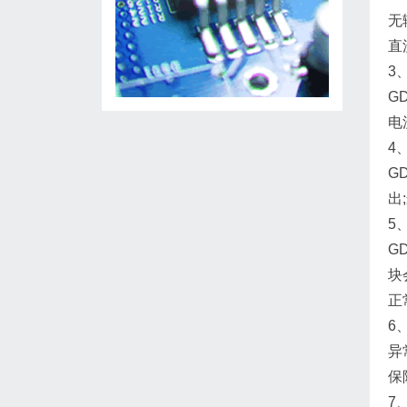
无
直
3
G
电
4
G
出
5
G
块
正
6
异
保
7