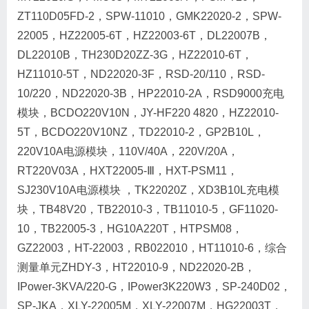
ZT110D05FD-2，SPW-11010，GMK22020-2，SPW-
22005，HZ22005-6T，HZ22003-6T，DL22007B，
DL22010B，TH230D20ZZ-3G，HZ22010-6T，
HZ11010-5T，ND22020-3F，RSD-20/110，RSD-
10/220，ND22020-3B，HP22010-2A，RSD9000充电
模块，BCDO220V10N，JY-HF220 4820，HZ22010-
5T，BCDO220V10NZ，TD22010-2，GP2B10L，
220V10A电源模块，110V/40A，220V/20A，
RT220V03A，HXT22005-Ⅲ，HXT-PSM11，
SJ230V10A电源模块 ，TK22020Z，XD3B10L充电模
块，TB48V20，TB22010-3，TB11010-5，GF11020-
10，TB22005-3，HG10A220T，HTPSM08，
GZ22003，HT-22003，RB022010，HT11010-6，综合
测量单元ZHDY-3，HT22010-9，ND22020-2B，
IPower-3KVA/220-G，IPower3K220W3，SP-240D02，
SP-JKA，XLY-22005M，XLY-22007M，HG22003T，