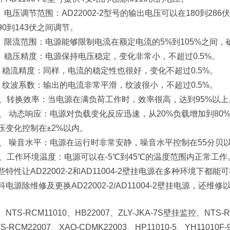
、 电压调节范围：AD22002-2型号的输出电压可以在180到286
90到143伏之间调节。
、 限流范围：电源能够限制电流在额定电流的5%到105%之间
、 稳压精度：电源保持电压稳定，变化非常小，不超过0.5%。
、稳流精度：同样，电流的稳定性也很好，变化不超过0.5%。
、纹波系数：输出的电流非常平滑，纹波很小，不超过0.5%。
0、转换效率：当电源在满负荷工作时，效率很高，达到95%以上
1、 动态响应：电源对负载变化反应迅速，从20%负载增加到80
压变化控制在±2%以内。
2、 噪音水平：电源在运行时非常安静，噪音水平控制在55分贝
3、工作环境温度：电源可以在-5℃到45℃的温度范围内正常工作
些特性让AD22002-2和AD11004-2壁挂电源在多种环境下都
科电源除维修及更换AD22002-2/AD11004-2壁挂电源，还维
NTS-RCM11010、HB22007、ZLY-JKA-7S壁挂监控、NTS-RC
S-RCM22007、XAQ-CDMK22003、HP11010-5、YH11010F-