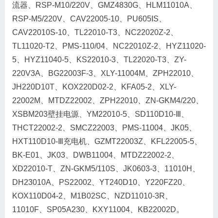
流器、RSP-M10/220V、GMZ4830G、HLM11010A、
RSP-M5/220V、CAV22005-10、PU605IS、
CAV22010S-10、TL22010-T3、NC22020Z-2、
TL11020-T2、PMS-110/04、NC22010Z-2、HYZ11020-
5、HYZ11040-5、KS22010-3、TL22020-T3、ZY-
220V3A、BG22003F-3、XLY-11004M、ZPH22010、
JH220D10T、KOX220D02-2、KFA05-2、XLY-
22002M、MTDZ22002、ZPH22010、ZN-GKM4/220、
XSBM203壁挂电源、YM22010-5、SD110D10-Ⅲ、
THCT22002-2、SMCZ22003、PMS-11004、JK05、
HXT110D10-Ⅲ充电机、GZMT22003Z、KFL22005-5、
BK-E01、JK03、DWB11004、MTDZ22002-2、
XD22010-T、ZN-GKM5/110S、JK0603-3、11010H、
DH23010A、PS22002、YT240D10、Y220FZ20、
KOX110D04-2、M1B02SC、NZD11010-3R、
11010F、SP05A230、KXY11004、KB22002D。