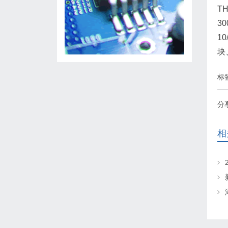
TH
30
10
块
标
分
相