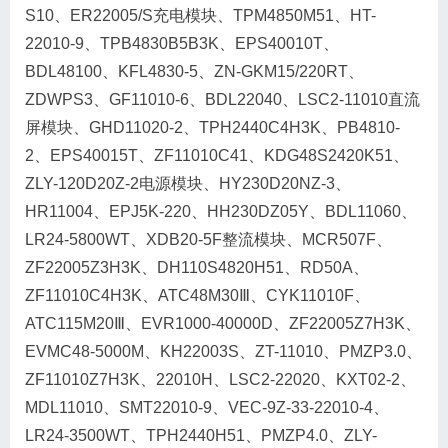
S10、ER22005/S充电模块、TPM4850M51、HT-
22010-9、TPB4830B5B3K、EPS40010T、
BDL48100、KFL4830-5、ZN-GKM15/220RT、
ZDWPS3、GF11010-6、BDL22040、LSC2-11010直流
屏模块、GHD11020-2、TPH2440C4H3K、PB4810-
2、EPS40015T、ZF11010C41、KDG48S2420K51、
ZLY-120D20Z-2电源模块、HY230D20NZ-3、
HR11004、EPJ5K-220、HH230DZ05Y、BDL11060、
LR24-5800WT、XDB20-5F整流模块、MCR507F、
ZF22005Z3H3K、DH110S4820H51、RD50A、
ZF11010C4H3K、ATC48M30Ⅲ、CYK11010F、
ATC115M20Ⅲ、EVR1000-40000D、ZF22005Z7H3K、
EVMC48-5000M、KH22003S、ZT-11010、PMZP3.0、
ZF11010Z7H3K、22010H、LSC2-22020、KXT02-2、
MDL11010、SMT22010-9、VEC-9Z-33-22010-4、
LR24-3500WT、TPH2440H51、PMZP4.0、ZLY-