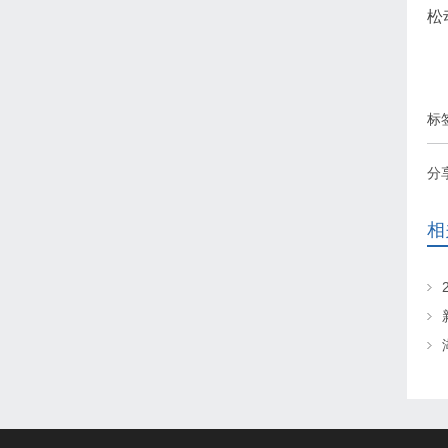
松
标
分
相