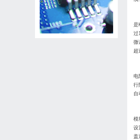
是
过
微
超
电
行
自
模
设
盖