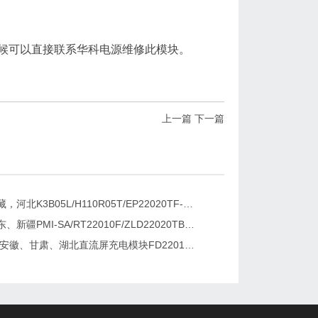
时候可以直接联系华科电源维修此模块。
上一篇
下一篇
新疆，西藏，河北K3B05L/H110R05T/EP22020TF-G直流屏充电模块维修更换
湖南、广东、新疆PMI-SA/RT22010F/ZLD22020TB电源模块维修更换
2026维修安徽、甘肃、湖北直流屏充电模块FD22010-6/K3B20L/GF22010-10