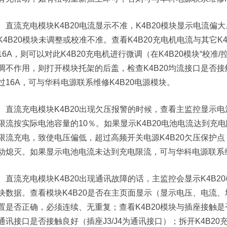
直流充电模块K4B20电流显示不准，K4B20模块显示电流偏
K4B20模块未调整或校准不准。查看K4B20充电机电流与其它
16A，则可以对此K4B20充电机进行微调（在K4B20模块“校准/
调不作用，则打开模块托架的后盖，检查K4B20均流接口是否接触
过16A，可与华科电源联系维修K4B20电源模块。
直流充电模块K4B20出现欠压报警的时候，查看主监控显示
限流按实际电池容量的10％。如果显示K4B20电池电流达到充电
限流充电，致使电压偏低，超过高频开关电源K4B20欠压保护
动熄灭。如果显示电池电流未达到充电限流，可与华科电源联系维
直流充电模块K4B20出现通讯故障的话，主监控会显示K4B2
块数据。查看模块K4B20是否在主页面显示（显示电压、电流、均
置是否正确，必须连续、无重复；查看K4B20模块与插座接触是
通讯接口是否接触良好（插座J3/J4为通讯接口）；拆开K4B20