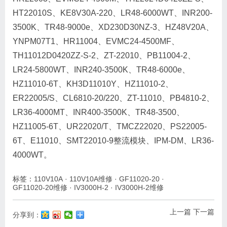
HT22010S、KE8V30A-220、LR48-6000WT、INR200-
3500K、TR48-9000e、XD230D30NZ-3、HZ48V20A、
YNPM07T1、HR11004、EVMC24-4500MF、
TH11012D0420ZZ-S-2、ZT-22010、PB11004-2、
LR24-5800WT、INR240-3500K、TR48-6000e、
HZ11010-6T、KH3D11010Y、HZ11010-2、
ER22005/S、CL6810-20/220、ZT-11010、PB4810-2、
LR36-4000MT、INR400-3500K、TR48-3500、
HZ11005-6T、UR22020/T、TMCZ22020、PS22005-
6T、E11010、SMT22010-9整流模块、IPM-DM、LR36-
4000WT。
标签：
110V10A
·
110V10A维修
·
GF11020-20
·
GF11020-20维修
·
IV3000H-2
·
IV3000H-2维修
上一篇
下一篇
分享到：