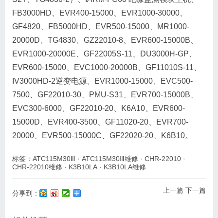
FB3000HD、EVR400-15000、EVR1000-30000、
GF4820、FB5000HD、EVR500-15000、MR1000-
20000D、TG4830、GZ22010-8、EVR600-15000B、
EVR1000-20000E、GF22005S-11、DU3000H-GP、
EVR600-15000、EVC1000-20000B、GF11010S-11、
IV3000HD-2逆变电源、EVR1000-15000、EVC500-
7500、GF22010-30、PMU-S31、EVR700-15000B、
EVC300-6000、GF22010-20、K6A10、EVR600-
15000D、EVR400-3500、GF11020-20、EVR700-
20000、EVR500-15000C、GF22020-20、K6B10。
标签：
ATC115M30Ⅲ
·
ATC115M30Ⅲ维修
·
CHR-22010
·
CHR-22010维修
·
K3B10LA
·
K3B10LA维修
上一篇
下一篇
分享到：