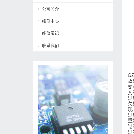
公司简介
维修中心
维修常识
联系我们
G
故
交
交
过
欠
现
过
重
过
过