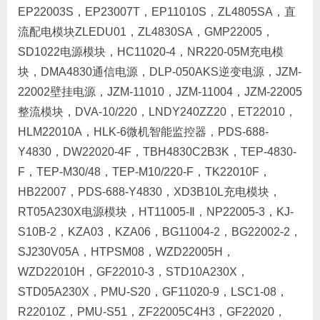
EP22003S，EP23007T，EP11010S，ZL4805SA，直
流配电模块ZLEDU01，ZL4830SA，GMP22005，
SD1022电源模块，HC11020-4，NR220-05M充电模
块，DMA4830通信电源，DLP-050AKS逆变电源，JZM-
22002壁挂电源，JZM-11010，JZM-11004，JZM-22005
整流模块，DVA-10/220，LNDY240ZZ20，ET22010，
HLM22010A，HLK-6微机智能监控器，PDS-688-
Y4830，DW22020-4F，TBH4830C2B3K，TEP-4830-
F，TEP-M30/48，TEP-M10/220-F，TK22010F，
HB22007，PDS-688-Y4830，XD3B10L充电模块，
RT05A230X电源模块，HT11005-Ⅱ，NP22005-3，KJ-
S10B-2，KZA03，KZA06，BG11004-2，BG22002-2，
SJ230V05A，HTPSM08，WZD22005H，
WZD22010H，GF22010-3，STD10A230X，
STD05A230X，PMU-S20，GF11020-9，LSC1-08，
R22010Z，PMU-S51，ZF22005C4H3，GF22020，