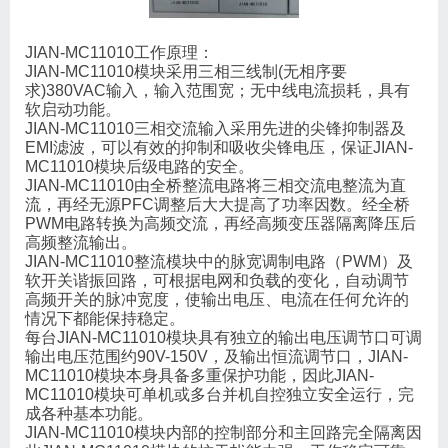
JIAN-MC11010工作原理：
JIAN-MC11010模块采用三相三线制(无相序要
求)380VAC输入，输入范围宽；无中线电流损耗，具有
软启动功能。
JIAN-MC11010三相交流输入采用先进的尖锋抑制器及
EMI滤波，可以有效的抑制和吸收尖锋电压，保证JIAN-
MC11010模块后级电路的安全。
JIAN-MC11010由全桥整流电路将三相交流电整流为直
流，再经无源PFC调整后大大提高了功率因数。经全桥
PWM电路转换为高频交流，再经高频变压器隔离降压后
高频整流输出。
JIAN-MC11010整流模块中的脉宽调制电路（PWM）及
软开关谐振回路，可根据电网和负载的变化，自动调节
高频开关的脉冲宽度，使输出电压、电流在任何允许的
情况下都能保持稳定。
每台JIAN-MC11010模块具有独立的输出电压调节口可调
输出电压范围约90V-150V，及输出恒流调节口，JIAN-
MC11010模块本身具备多重保护功能，因此JIAN-
MC11010模块可单机或多台并机自控独立安全运行，完
成各种基本功能。
JIAN-MC11010模块内部的控制部分和主回路完全隔离因